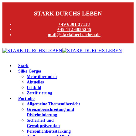
STARK DURCHS LEBEN
+49 6301 37118
+49 172 6855245
mail@starkdurchsleben.de
Stark
Silke Gorges
Mehr über mich
Aktuelles
Leitbild
Zertifizierung
Portfolio
Allgemeine Themenübersicht
Grenzüberschreitung und
Diskriminierung
Sicherheit und
Gewaltprävention
Persönlichkeitsstärkung