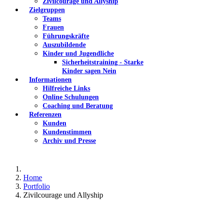
Zivilcourage und Allyship
Zielgruppen
Teams
Frauen
Führungskräfte
Auszubildende
Kinder und Jugendliche
Sicherheitstraining - Starke
Kinder sagen Nein
Informationen
Hilfreiche Links
Online Schulungen
Coaching und Beratung
Referenzen
Kunden
Kundenstimmen
Archiv und Presse
Home
Portfolio
Zivilcourage und Allyship